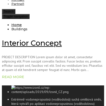
Partneři
Search
Toggle navigation
Home
Buildings
Interior Concept
PROJECT DESCRIPTION Lorem ipsum dolor sit amet, consectetur
adipiscing elit. Proin suscipit convallis facilisis. Fusce lectus ex, pretium
efficitur suscipit sed, faucibus vel elit. Sed eu vestibulum leo. Phasellus
at quam id elit hendrerit semper feugiat id nunc. Morbi quis...
READ MORE
Extrémně vodonepropustná (voděodolná) suchá omítková směs,
která vytváří po aplikaci vodonepropustnou (voděodolnou)