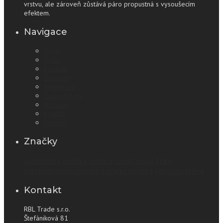
vrstvu, ale zároveň zůstává páro propustná s vysoušecím
efektem.
Navigace
Úvod
O nás
Produkt
Aplikace
Reference
Časté dotazy
Novinky
Kontakt
Partneři
Značky
hydrofobní omítka
izolace
izonil
Izonil Hard
páropropustná omítka
sanační omítka
vlhnouci stena
Kontakt
RBL Trade s.r.o.
Štefániková 81