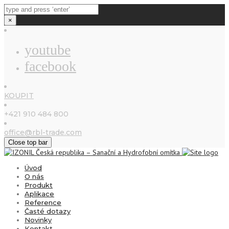
×
KOUPIT
+421 910 484 800
office@rbl-trade.com
Close top bar
Úvod
O nás
Produkt
Aplikace
Reference
Časté dotazy
Novinky
Kontakt